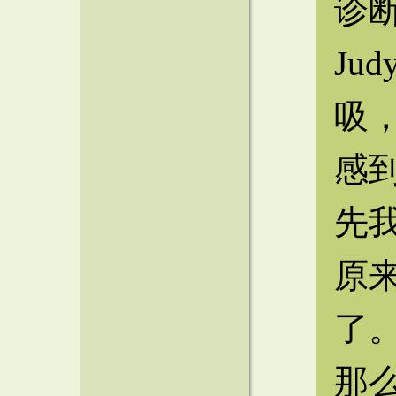
诊
Ju
吸
感
先
原
了
那