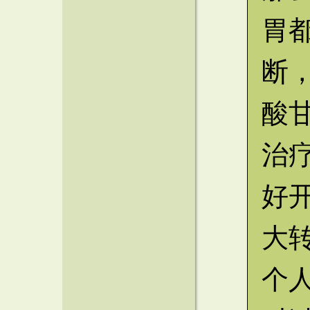
胃
断
酸
治
好
大
个